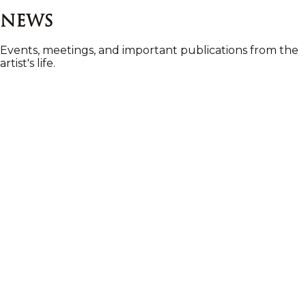
News
Events, meetings, and important publications from the
artist's life.
July 10, 2026
The exhibition Beyond the
Visible. The Worlds of Nikas
Safronov to open as part of
Slavianski Bazaar in Vitebsk
Nikas Safronov's new exhibition brings together the
memory of the Great Patriotic War, his Dream Vision
style, and the theme of space, inviting viewers to move
from historical memory toward the infinity of the
Universe.
Read article
→