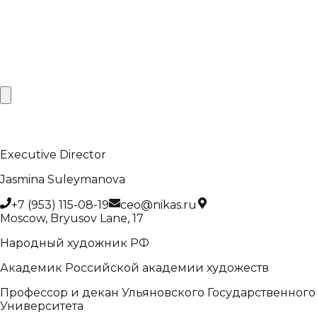
The artist donated 50 icons created and collected for
the new iconostasis of the Church of Saints Anne and
Joachim, with experts valuing the gift at 7 million
rubles.
Read article
→
Executive Director
Jasmina Suleymanova
+7 (953) 115-08-19
ceo@nikas.ru
Moscow, Bryusov Lane, 17
Народный художник РФ
Академик Российской академии художеств
Профессор и декан Ульяновского Государственного
Университета