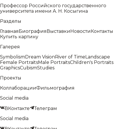
Профессор Российского государственного
университета имени А. Н. Косыгина
Разделы
Главная
Биография
Выставки
Новости
Контакты
Купить картину
Галерея
Symbolism
Dream Vision
River of Time
Landscape
Female Portraits
Male Portraits
Children's Portraits
Graphics
Cubism
Studies
Проекты
Коллаборации
Фильмография
Social media
ВКонтакте
Телеграм
Social media
ВКонтакте
Телеграм