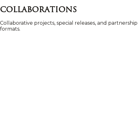
Collaborations
Collaborative projects, special releases, and partnership
formats.
Vdokhnovenie
Gift chocolates with artistic packaging and collectible
cards.
Svetlana Lyalina
A premium bridal and eveningwear brand at the
intersection of couture and art fashion.
Imperial Porcelain Manufactory
A historic porcelain manufactory known for artist-led
collectible editions.