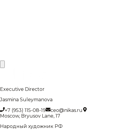
Lamontee_Ell
A fashion label blending expressive silhouettes with
artist-led prints.
Burger King
An online festival that turned the brand's crown into a
platform for artistic reinterpretation.
Executive Director
Jasmina Suleymanova
+7 (953) 115-08-19
ceo@nikas.ru
Moscow, Bryusov Lane, 17
Народный художник РФ