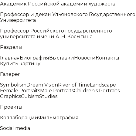
Академик Российской академии художеств
Профессор и декан Ульяновского Государственного
Университета
Профессор Российского государственного
университета имени А. Н. Косыгина
Разделы
Главная
Биография
Выставки
Новости
Контакты
Купить картину
Галерея
Symbolism
Dream Vision
River of Time
Landscape
Female Portraits
Male Portraits
Children's Portraits
Graphics
Cubism
Studies
Проекты
Коллаборации
Фильмография
Social media