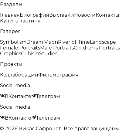
Разделы
Главная
Биография
Выставки
Новости
Контакты
Купить картину
Галерея
Symbolism
Dream Vision
River of Time
Landscape
Female Portraits
Male Portraits
Children's Portraits
Graphics
Cubism
Studies
Проекты
Коллаборации
Фильмография
Social media
ВКонтакте
Телеграм
Social media
ВКонтакте
Телеграм
©
2026
Никас Сафронов
.
Все права защищены.