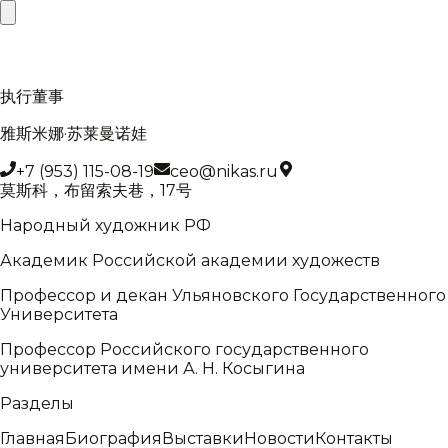
执行董事
雅斯米娜·苏莱曼诺娃
+7 (953) 115-08-19
ceo@nikas.ru
莫斯科，布留索夫巷，17号
Народный художник РФ
Академик Российской академии художеств
Профессор и декан Ульяновского Государственного
Университета
Профессор Российского государственного
университета имени А. Н. Косыгина
Разделы
Главная
Биография
Выставки
Новости
Контакты