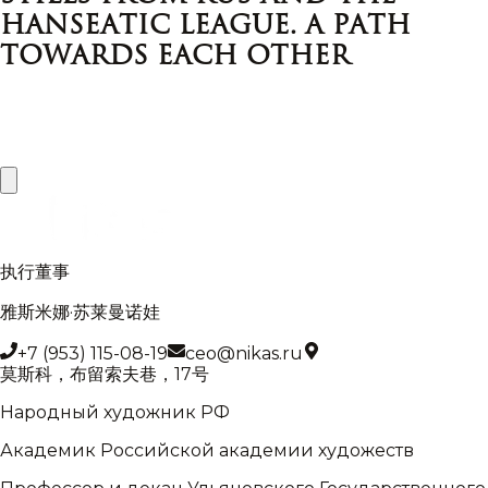
Hanseatic League. A Path
Towards Each Other
执行董事
雅斯米娜·苏莱曼诺娃
+7 (953) 115-08-19
ceo@nikas.ru
莫斯科，布留索夫巷，17号
Народный художник РФ
Академик Российской академии художеств