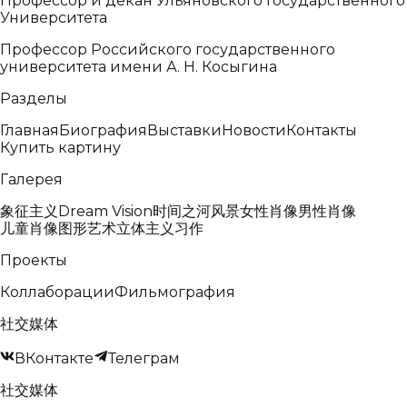
Профессор и декан Ульяновского Государственного
Университета
Профессор Российского государственного
университета имени А. Н. Косыгина
Разделы
Главная
Биография
Выставки
Новости
Контакты
Купить картину
Галерея
象征主义
Dream Vision
时间之河
风景
女性肖像
男性肖像
儿童肖像
图形艺术
立体主义
习作
Проекты
Коллаборации
Фильмография
社交媒体
ВКонтакте
Телеграм
社交媒体