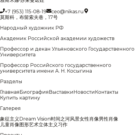
雅斯米娜·苏莱曼诺娃
+7 (953) 115-08-19
ceo@nikas.ru
莫斯科，布留索夫巷，17号
Народный художник РФ
Академик Российской академии художеств
Профессор и декан Ульяновского Государственного
Университета
Профессор Российского государственного
университета имени А. Н. Косыгина
Разделы
Главная
Биография
Выставки
Новости
Контакты
Купить картину
Галерея
象征主义
Dream Vision
时间之河
风景
女性肖像
男性肖像
儿童肖像
图形艺术
立体主义
习作