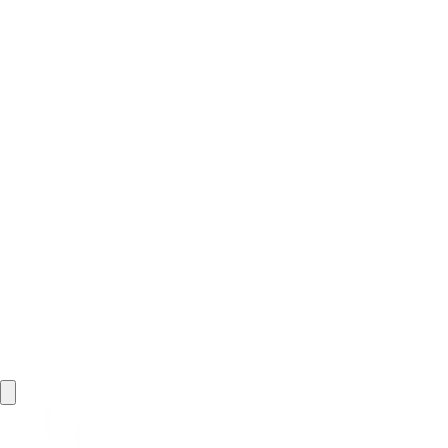
|
|
|