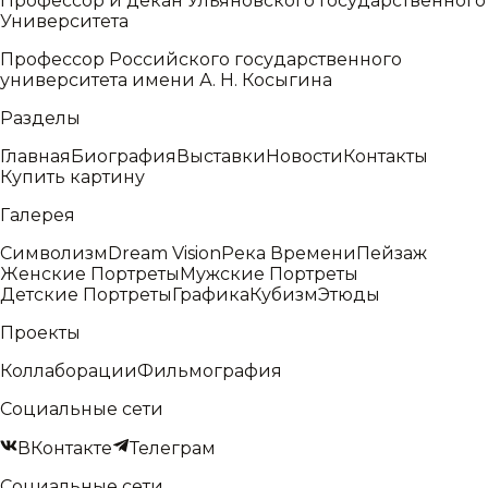
Профессор и декан Ульяновского Государственного
Университета
Профессор Российского государственного
университета имени А. Н. Косыгина
Разделы
Главная
Биография
Выставки
Новости
Контакты
Купить картину
Галерея
Символизм
Dream Vision
Река Времени
Пейзаж
Женские Портреты
Мужские Портреты
Детские Портреты
Графика
Кубизм
Этюды
Проекты
Коллаборации
Фильмография
Социальные сети
ВКонтакте
Телеграм
Социальные сети