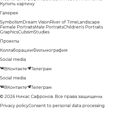
Купить картину
Галерея
Symbolism
Dream Vision
River of Time
Landscape
Female Portraits
Male Portraits
Children's Portraits
Graphics
Cubism
Studies
Проекты
Коллаборации
Фильмография
Social media
ВКонтакте
Телеграм
Social media
ВКонтакте
Телеграм
©
2026
Никас Сафронов
.
Все права защищены.
Privacy policy
Consent to personal data processing