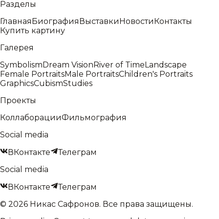
Разделы
Главная
Биография
Выставки
Новости
Контакты
Купить картину
Галерея
Symbolism
Dream Vision
River of Time
Landscape
Female Portraits
Male Portraits
Children's Portraits
Graphics
Cubism
Studies
Проекты
Коллаборации
Фильмография
Social media
ВКонтакте
Телеграм
Social media
ВКонтакте
Телеграм
©
2026
Никас Сафронов
.
Все права защищены.