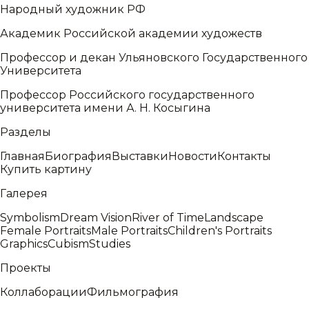
Народный художник РФ
Академик Российской академии художеств
Профессор и декан Ульяновского Государственного
Университета
Профессор Российского государственного
университета имени А. Н. Косыгина
Разделы
Главная
Биография
Выставки
Новости
Контакты
Купить картину
Галерея
Symbolism
Dream Vision
River of Time
Landscape
Female Portraits
Male Portraits
Children's Portraits
Graphics
Cubism
Studies
Проекты
Коллаборации
Фильмография