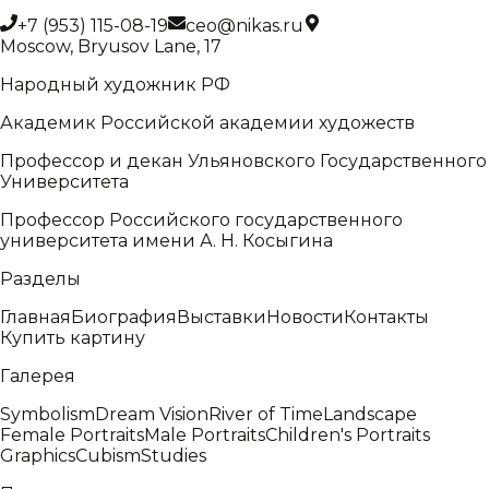
+7 (953) 115-08-19
ceo@nikas.ru
Moscow, Bryusov Lane, 17
Народный художник РФ
Академик Российской академии художеств
Профессор и декан Ульяновского Государственного
Университета
Профессор Российского государственного
университета имени А. Н. Косыгина
Разделы
Главная
Биография
Выставки
Новости
Контакты
Купить картину
Галерея
Symbolism
Dream Vision
River of Time
Landscape
Female Portraits
Male Portraits
Children's Portraits
Graphics
Cubism
Studies