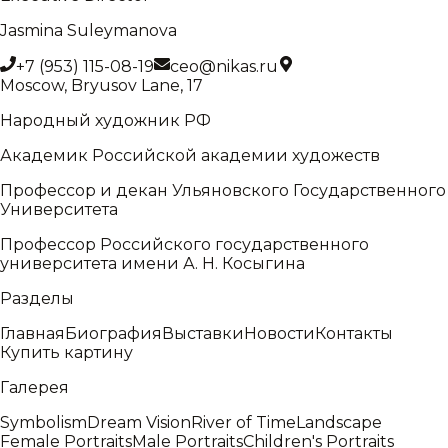
Jasmina Suleymanova
+7 (953) 115-08-19
ceo@nikas.ru
Moscow, Bryusov Lane, 17
Народный художник РФ
Академик Российской академии художеств
Профессор и декан Ульяновского Государственного
Университета
Профессор Российского государственного
университета имени А. Н. Косыгина
Разделы
Главная
Биография
Выставки
Новости
Контакты
Купить картину
Галерея
Symbolism
Dream Vision
River of Time
Landscape
Female Portraits
Male Portraits
Children's Portraits