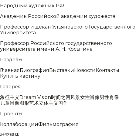
Народный художник РФ
Академик Российской академии художеств
Профессор и декан Ульяновского Государственного
Университета
Профессор Российского государственного
университета имени А. Н. Косыгина
Разделы
Главная
Биография
Выставки
Новости
Контакты
Купить картину
Галерея
象征主义
Dream Vision
时间之河
风景
女性肖像
男性肖像
儿童肖像
图形艺术
立体主义
习作
Проекты
Коллаборации
Фильмография
社交媒体