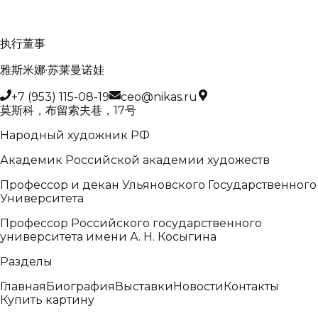
执行董事
雅斯米娜·苏莱曼诺娃
+7 (953) 115-08-19
ceo@nikas.ru
莫斯科，布留索夫巷，17号
Народный художник РФ
Академик Российской академии художеств
Профессор и декан Ульяновского Государственного
Университета
Профессор Российского государственного
университета имени А. Н. Косыгина
Разделы
Главная
Биография
Выставки
Новости
Контакты
Купить картину