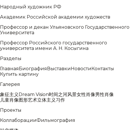
Народный художник РФ
Академик Российской академии художеств
Профессор и декан Ульяновского Государственного
Университета
Профессор Российского государственного
университета имени А. Н. Косыгина
Разделы
Главная
Биография
Выставки
Новости
Контакты
Купить картину
Галерея
象征主义
Dream Vision
时间之河
风景
女性肖像
男性肖像
儿童肖像
图形艺术
立体主义
习作
Проекты
Коллаборации
Фильмография