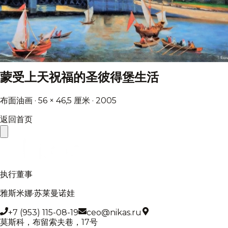
蒙受上天祝福的圣彼得堡生活
布面油画 · 56 × 46,5 厘米 · 2005
返回首页
执行董事
雅斯米娜·苏莱曼诺娃
+7 (953) 115-08-19
ceo@nikas.ru
莫斯科，布留索夫巷，17号