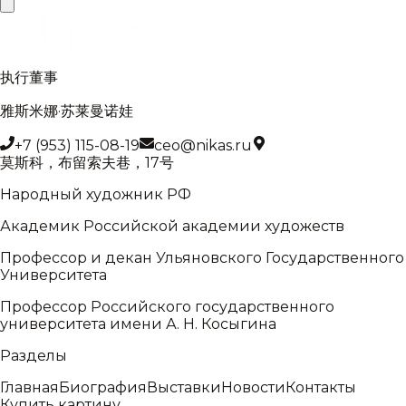
执行董事
雅斯米娜·苏莱曼诺娃
+7 (953) 115-08-19
ceo@nikas.ru
莫斯科，布留索夫巷，17号
Народный художник РФ
Академик Российской академии художеств
Профессор и декан Ульяновского Государственного
Университета
Профессор Российского государственного
университета имени А. Н. Косыгина
Разделы
Главная
Биография
Выставки
Новости
Контакты
Купить картину