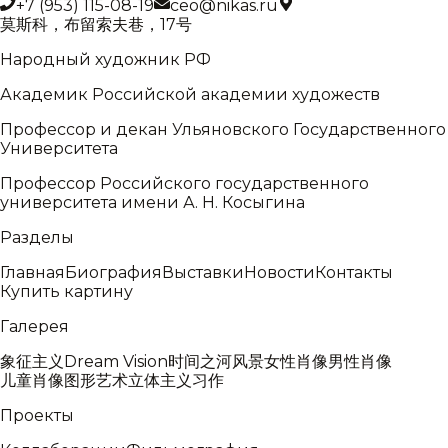
+7 (953) 115-08-19
ceo@nikas.ru
莫斯科，布留索夫巷，17号
Народный художник РФ
Академик Российской академии художеств
Профессор и декан Ульяновского Государственного
Университета
Профессор Российского государственного
университета имени А. Н. Косыгина
Разделы
Главная
Биография
Выставки
Новости
Контакты
Купить картину
Галерея
象征主义
Dream Vision
时间之河
风景
女性肖像
男性肖像
儿童肖像
图形艺术
立体主义
习作
Проекты