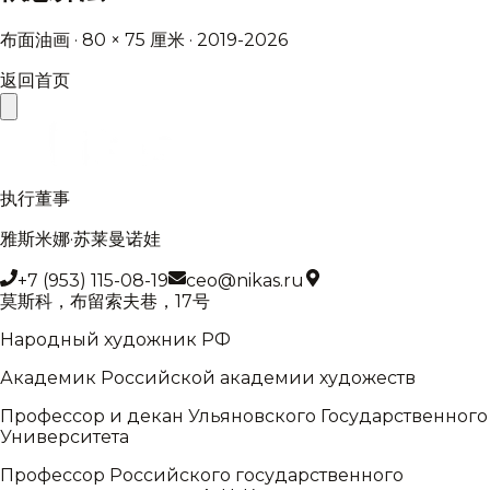
布面油画 · 80 × 75 厘米 · 2019-2026
返回首页
执行董事
雅斯米娜·苏莱曼诺娃
+7 (953) 115-08-19
ceo@nikas.ru
莫斯科，布留索夫巷，17号
Народный художник РФ
Академик Российской академии художеств
Профессор и декан Ульяновского Государственного
Университета
Профессор Российского государственного