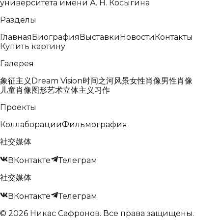
университета имени А. Н. Косыгина
Разделы
Главная
Биография
Выставки
Новости
Контакты
Купить картину
Галерея
象征主义
Dream Vision
时间之河
风景
女性肖像
男性肖像
儿童肖像
图形艺术
立体主义
习作
Проекты
Коллаборации
Фильмография
社交媒体
ВКонтакте
Телеграм
社交媒体
ВКонтакте
Телеграм
©
2026
Никас Сафронов
.
Все права защищены.