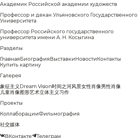
Академик Российской академии художеств
Профессор и декан Ульяновского Государственного
Университета
Профессор Российского государственного
университета имени А. Н. Косыгина
Разделы
Главная
Биография
Выставки
Новости
Контакты
Купить картину
Галерея
象征主义
Dream Vision
时间之河
风景
女性肖像
男性肖像
儿童肖像
图形艺术
立体主义
习作
Проекты
Коллаборации
Фильмография
社交媒体
ВКонтакте
Телеграм