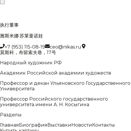
执行董事
雅斯米娜·苏莱曼诺娃
+7 (953) 115-08-19
ceo@nikas.ru
莫斯科，布留索夫巷，17号
Народный художник РФ
Академик Российской академии художеств
Профессор и декан Ульяновского Государственного
Университета
Профессор Российского государственного
университета имени А. Н. Косыгина
Разделы
Главная
Биография
Выставки
Новости
Контакты
Купить картину