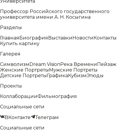
Университета
Профессор Российского государственного
университета имени А. Н. Косыгина
Разделы
Главная
Биография
Выставки
Новости
Контакты
Купить картину
Галерея
Символизм
Dream Vision
Река Времени
Пейзаж
Женские Портреты
Мужские Портреты
Детские Портреты
Графика
Кубизм
Этюды
Проекты
Коллаборации
Фильмография
Социальные сети
ВКонтакте
Телеграм
Социальные сети