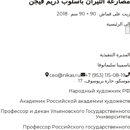
مصارعة الثيران بأسلوب دريم فيجن
زيت على قماش · ⁦90 × 90⁩ سم · ⁦2018⁩
إلى الرئيسية
المديرة التنفيذية
ياسمينا سليمانوفا
ceo@nikas.ru
+7 (953) 115-08-19
موسكو، حارة بريوسوف، 17
Народный художник РФ
Академик Российской академии художеств
Профессор и декан Ульяновского Государственного
Университета
Профессор Российского государственного