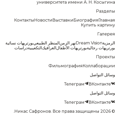
университета имени А. Н. Косыгина
Разделы
Контакты
Новости
Выставки
Биография
Главная
Купить картину
Галерея
بورتريهات نسائية
المنظر الطبيعي
نهر الزمن
Dream Vision
الرمزية
بورتريهات رجالية
بورتريهات الأطفال
الغرافيك
التكعيبية
دراسات
Проекты
Фильмография
Коллаборации
وسائل التواصل
Телеграм
ВКонтакте
وسائل التواصل
Телеграм
ВКонтакте
Никас Сафронов
.
Все права защищены.
2026
©