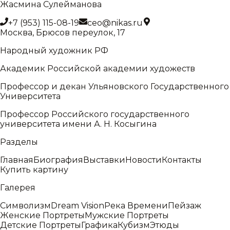
Жасмина Сулейманова
+7 (953) 115-08-19
ceo@nikas.ru
Москва, Брюсов переулок, 17
Народный художник РФ
Академик Российской академии художеств
Профессор и декан Ульяновского Государственного
Университета
Профессор Российского государственного
университета имени А. Н. Косыгина
Разделы
Главная
Биография
Выставки
Новости
Контакты
Купить картину
Галерея
Символизм
Dream Vision
Река Времени
Пейзаж
Женские Портреты
Мужские Портреты
Детские Портреты
Графика
Кубизм
Этюды